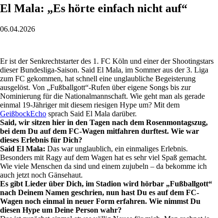
El Mala: „Es hörte einfach nicht auf“
06.04.2026
Er ist der Senkrechtstarter des 1. FC Köln und einer der Shootingstars
dieser Bundesliga-Saison. Said El Mala, im Sommer aus der 3. Liga
zum FC gekommen, hat schnell eine unglaubliche Begeisterung
ausgelöst. Von „Fußballgott“-Rufen über eigene Songs bis zur
Nominierung für die Nationalmannschaft. Wie geht man als gerade
einmal 19-Jähriger mit diesem riesigen Hype um? Mit dem
GeißbockEcho
sprach Said El Mala darüber.
Said, wir sitzen hier in den Tagen nach dem Rosenmontagszug,
bei dem Du auf dem FC-Wagen mitfahren durftest. Wie war
dieses Erlebnis für Dich?
Said El Mala:
Das war unglaublich, ein einmaliges Erlebnis.
Besonders mit Ragy auf dem Wagen hat es sehr viel Spaß gemacht.
Wie viele Menschen da sind und einem zujubeln – da bekomme ich
auch jetzt noch Gänsehaut.
Es gibt Lieder über Dich, im Stadion wird hörbar „Fußballgott“
nach Deinem Namen geschrien, nun hast Du es auf dem FC-
Wagen noch einmal in neuer Form erfahren. Wie nimmst Du
diesen Hype um Deine Person wahr?