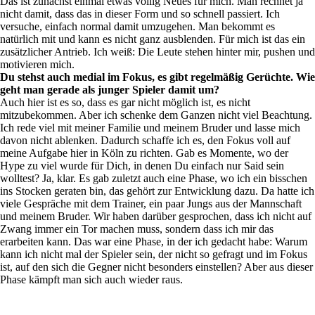
Das ist zunächst einmal etwas völlig Neues für mich. Man rechnet ja
nicht damit, dass das in dieser Form und so schnell passiert. Ich
versuche, einfach normal damit umzugehen. Man bekommt es
natürlich mit und kann es nicht ganz ausblenden. Für mich ist das ein
zusätzlicher Antrieb. Ich weiß: Die Leute stehen hinter mir, pushen und
motivieren mich.
Du stehst auch medial im Fokus, es gibt regelmäßig Gerüchte. Wie
geht man gerade als junger Spieler damit um?
Auch hier ist es so, dass es gar nicht möglich ist, es nicht
mitzubekommen. Aber ich schenke dem Ganzen nicht viel Beachtung.
Ich rede viel mit meiner Familie und meinem Bruder und lasse mich
davon nicht ablenken. Dadurch schaffe ich es, den Fokus voll auf
meine Aufgabe hier in Köln zu richten. Gab es Momente, wo der
Hype zu viel wurde für Dich, in denen Du einfach nur Said sein
wolltest? Ja, klar. Es gab zuletzt auch eine Phase, wo ich ein bisschen
ins Stocken geraten bin, das gehört zur Entwicklung dazu. Da hatte ich
viele Gespräche mit dem Trainer, ein paar Jungs aus der Mannschaft
und meinem Bruder. Wir haben darüber gesprochen, dass ich nicht auf
Zwang immer ein Tor machen muss, sondern dass ich mir das
erarbeiten kann. Das war eine Phase, in der ich gedacht habe: Warum
kann ich nicht mal der Spieler sein, der nicht so gefragt und im Fokus
ist, auf den sich die Gegner nicht besonders einstellen? Aber aus dieser
Phase kämpft man sich auch wieder raus.