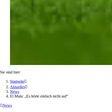
Sie sind hier:
Startseite

Aktuelles

News
El Mala: „Es hörte einfach nicht auf“

News