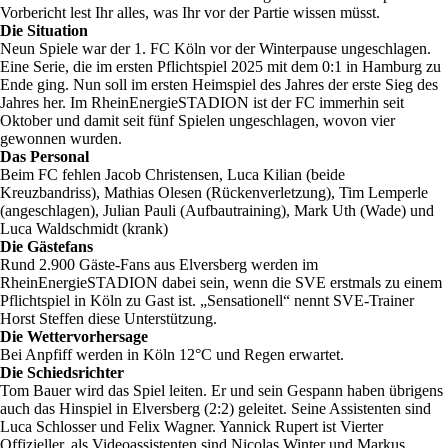
Vorbericht lest Ihr alles, was Ihr vor der Partie wissen müsst.
Die Situation
Neun Spiele war der 1. FC Köln vor der Winterpause ungeschlagen.
Eine Serie, die im ersten Pflichtspiel 2025 mit dem 0:1 in Hamburg zu
Ende ging. Nun soll im ersten Heimspiel des Jahres der erste Sieg des
Jahres her. Im RheinEnergieSTADION ist der FC immerhin seit
Oktober und damit seit fünf Spielen ungeschlagen, wovon vier
gewonnen wurden.
Das Personal
Beim FC fehlen Jacob Christensen, Luca Kilian (beide
Kreuzbandriss), Mathias Olesen (Rückenverletzung), Tim Lemperle
(angeschlagen), Julian Pauli (Aufbautraining), Mark Uth (Wade) und
Luca Waldschmidt (krank)
Die Gästefans
Rund 2.900 Gäste-Fans aus Elversberg werden im
RheinEnergieSTADION dabei sein, wenn die SVE erstmals zu einem
Pflichtspiel in Köln zu Gast ist. „Sensationell“ nennt SVE-Trainer
Horst Steffen diese Unterstützung.
Die Wettervorhersage
Bei Anpfiff werden in Köln 12°C und Regen erwartet.
Die Schiedsrichter
Tom Bauer wird das Spiel leiten. Er und sein Gespann haben übrigens
auch das Hinspiel in Elversberg (2:2) geleitet. Seine Assistenten sind
Luca Schlosser und Felix Wagner. Yannick Rupert ist Vierter
Offizieller, als Videoassistenten sind Nicolas Winter und Markus