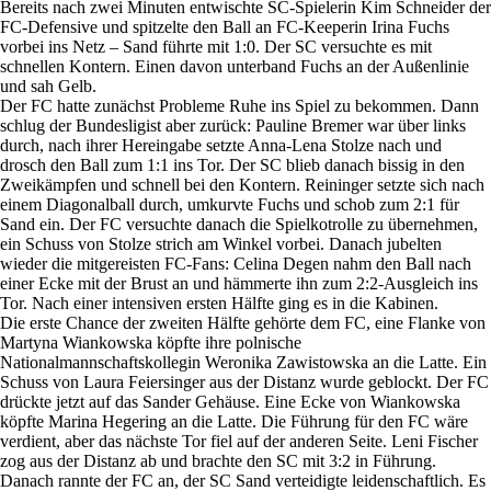
Bereits nach zwei Minuten entwischte SC-Spielerin Kim Schneider der
FC-Defensive und spitzelte den Ball an FC-Keeperin Irina Fuchs
vorbei ins Netz – Sand führte mit 1:0. Der SC versuchte es mit
schnellen Kontern. Einen davon unterband Fuchs an der Außenlinie
und sah Gelb.
Der FC hatte zunächst Probleme Ruhe ins Spiel zu bekommen. Dann
schlug der Bundesligist aber zurück: Pauline Bremer war über links
durch, nach ihrer Hereingabe setzte Anna-Lena Stolze nach und
drosch den Ball zum 1:1 ins Tor. Der SC blieb danach bissig in den
Zweikämpfen und schnell bei den Kontern. Reininger setzte sich nach
einem Diagonalball durch, umkurvte Fuchs und schob zum 2:1 für
Sand ein. Der FC versuchte danach die Spielkotrolle zu übernehmen,
ein Schuss von Stolze strich am Winkel vorbei. Danach jubelten
wieder die mitgereisten FC-Fans: Celina Degen nahm den Ball nach
einer Ecke mit der Brust an und hämmerte ihn zum 2:2-Ausgleich ins
Tor. Nach einer intensiven ersten Hälfte ging es in die Kabinen.
Die erste Chance der zweiten Hälfte gehörte dem FC, eine Flanke von
Martyna Wiankowska köpfte ihre polnische
Nationalmannschaftskollegin Weronika Zawistowska an die Latte. Ein
Schuss von Laura Feiersinger aus der Distanz wurde geblockt. Der FC
drückte jetzt auf das Sander Gehäuse. Eine Ecke von Wiankowska
köpfte Marina Hegering an die Latte. Die Führung für den FC wäre
verdient, aber das nächste Tor fiel auf der anderen Seite. Leni Fischer
zog aus der Distanz ab und brachte den SC mit 3:2 in Führung.
Danach rannte der FC an, der SC Sand verteidigte leidenschaftlich. Es