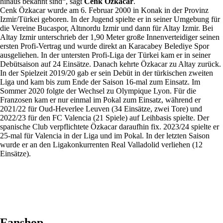
hinaus bekannt sind“, sagt
Cenk Özkacar
.
Cenk Özkacar wurde am 6. Februar 2000 in Konak in der Provinz
Izmir/Türkei geboren. In der Jugend spielte er in seiner Umgebung für
die Vereine Bucaspor, Altınordu Izmir und dann für Altay Izmir. Bei
Altay Izmir unterschrieb der 1,90 Meter große Innenverteidiger seinen
ersten Profi-Vertrag und wurde direkt an Karacabey Belediye Spor
ausgeliehen. In der untersten Profi-Liga der Türkei kam er in seiner
Debütsaison auf 24 Einsätze. Danach kehrte Özkacar zu Altay zurück.
In der Spielzeit 2019/20 gab er sein Debüt in der türkischen zweiten
Liga und kam bis zum Ende der Saison 16-mal zum Einsatz. Im
Sommer 2020 folgte der Wechsel zu Olympique Lyon. Für die
Franzosen kam er nur einmal im Pokal zum Einsatz, während er
2021/22 für Oud-Heverlee Leuven (34 Einsätze, zwei Tore) und
2022/23 für den FC Valencia (21 Spiele) auf Leihbasis spielte. Der
spanische Club verpflichtete Özkacar daraufhin fix. 2023/24 spielte er
25-mal für Valencia in der Liga und im Pokal. In der letzten Saison
wurde er an den Ligakonkurrenten Real Valladolid verliehen (12
Einsätze).
Fanshop