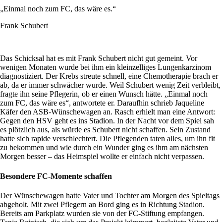
„Einmal noch zum FC, das wäre es.“
Frank Schubert
Das Schicksal hat es mit Frank Schubert nicht gut gemeint. Vor
wenigen Monaten wurde bei ihm ein kleinzelliges Lungenkarzinom
diagnostiziert. Der Krebs streute schnell, eine Chemotherapie brach er
ab, da er immer schwächer wurde. Weil Schubert wenig Zeit verbleibt,
fragte ihn seine Pflegerin, ob er einen Wunsch hätte. „Einmal noch
zum FC, das wäre es“, antwortete er. Daraufhin schrieb Jaqueline
Käfer den ASB-Wünschewagen an. Rasch erhielt man eine Antwort:
Gegen den HSV geht es ins Stadion. In der Nacht vor dem Spiel sah
es plötzlich aus, als würde es Schubert nicht schaffen. Sein Zustand
hatte sich rapide verschlechtert. Die Pflegenden taten alles, um ihn fit
zu bekommen und wie durch ein Wunder ging es ihm am nächsten
Morgen besser – das Heimspiel wollte er einfach nicht verpassen.
Besondere FC-Momente schaffen
Der Wünschewagen hatte Vater und Tochter am Morgen des Spieltags
abgeholt. Mit zwei Pflegern an Bord ging es in Richtung Stadion.
Bereits am Parkplatz wurden sie von der FC-Stiftung empfangen.