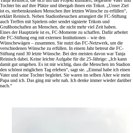
Tanja Reinisch, die sich um das Projekt kümmert, begleitete Vater und
Tochter bis auf ihre Plätze und übergab ihnen ein Trikot. „Unser Ziel
ist es, sterbenskranken Menschen ihre letzten Wünsche zu erfüllen“,
erklärt Reinisch. Neben Stadionbesuchen arrangiert die FC-Stiftung
auch Treffen mit Spielern oder sendet signierte Trikots und
Grußbotschaften an Menschen, die nicht mehr viel Zeit haben.
Eines der Hauptziele ist es, FC-Momente zu schaffen. Dafür arbeitet
die FC-Stiftung eng mit externen Institutionen – wie den
Wünschewägen – zusammen. Sie nutzt das FC-Netzwerk, um die
verschiedenen Wünsche zu erfüllen. In einem Jahr betreut die FC-
Stiftung rund 30 letzte Wünsche. Bei den meisten davon war Tanja
Reinisch dabei. Keine leichte Aufgabe für die 25-Jährige: „Ich kann
damit gut umgehen. Es ist mir wichtig, dass die Menschen im Stadion
den schönst möglichen Tag erleben“, sagt sie. „Einmal habe ich einen
Vater und seine Tochter begleitet. Sie waren im selben Alter wie mein
Papa und ich. Das ging mir sehr nah. Ich denke immer wieder darüber
nach.“