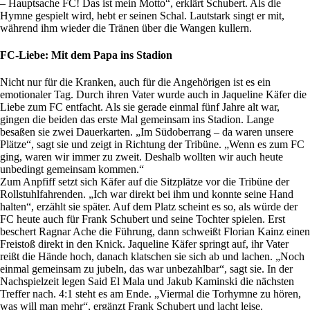
– Hauptsache FC! Das ist mein Motto“, erklärt Schubert. Als die
Hymne gespielt wird, hebt er seinen Schal. Lautstark singt er mit,
während ihm wieder die Tränen über die Wangen kullern.
FC-Liebe: Mit dem Papa ins Stadion
Nicht nur für die Kranken, auch für die Angehörigen ist es ein
emotionaler Tag. Durch ihren Vater wurde auch in Jaqueline Käfer die
Liebe zum FC entfacht. Als sie gerade einmal fünf Jahre alt war,
gingen die beiden das erste Mal gemeinsam ins Stadion. Lange
besaßen sie zwei Dauerkarten. „Im Südoberrang – da waren unsere
Plätze“, sagt sie und zeigt in Richtung der Tribüne. „Wenn es zum FC
ging, waren wir immer zu zweit. Deshalb wollten wir auch heute
unbedingt gemeinsam kommen.“
Zum Anpfiff setzt sich Käfer auf die Sitzplätze vor die Tribüne der
Rollstuhlfahrenden. „Ich war direkt bei ihm und konnte seine Hand
halten“, erzählt sie später. Auf dem Platz scheint es so, als würde der
FC heute auch für Frank Schubert und seine Tochter spielen. Erst
beschert Ragnar Ache die Führung, dann schweißt Florian Kainz einen
Freistoß direkt in den Knick. Jaqueline Käfer springt auf, ihr Vater
reißt die Hände hoch, danach klatschen sie sich ab und lachen. „Noch
einmal gemeinsam zu jubeln, das war unbezahlbar“, sagt sie. In der
Nachspielzeit legen Said El Mala und Jakub Kaminski die nächsten
Treffer nach. 4:1 steht es am Ende. „Viermal die Torhymne zu hören,
was will man mehr“, ergänzt Frank Schubert und lacht leise.