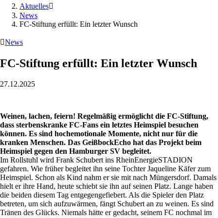
Aktuelles

News
FC-Stiftung erfüllt: Ein letzter Wunsch

News
FC-Stiftung erfüllt: Ein letzter Wunsch
27.12.2025
Weinen, lachen, feiern! Regelmäßig ermöglicht die FC-Stiftung,
dass sterbenskranke FC-Fans ein letztes Heimspiel besuchen
können. Es sind hochemotionale Momente, nicht nur für die
kranken Menschen. Das GeißbockEcho hat das Projekt beim
Heimspiel gegen den Hamburger SV begleitet.
Im Rollstuhl wird Frank Schubert ins RheinEnergieSTADION
gefahren. Wie früher begleitet ihn seine Tochter Jaqueline Käfer zum
Heimspiel. Schon als Kind nahm er sie mit nach Müngersdorf. Damals
hielt er ihre Hand, heute schiebt sie ihn auf seinen Platz. Lange haben
die beiden diesem Tag entgegengefiebert. Als die Spieler den Platz
betreten, um sich aufzuwärmen, fängt Schubert an zu weinen. Es sind
Tränen des Glücks. Niemals hätte er gedacht, seinem FC nochmal im