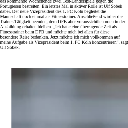
das kommende Wochenende zwei Test-Länderspiele gegen die
Portugiesen bestreiten. Ein letztes Mal in aktiver Rolle ist Ulf Sobek
dabei. Der neue Vizepräsident des 1. FC Köln begleitet die
Mannschaft noch einmal als Fitnesstrainer. Anschließend wird er die
Trainer-Tätigkeit beenden, dem DFB aber voraussichtlich noch in der
Ausbildung erhalten bleiben. „Ich hatte eine überragende Zeit als
Fitnesstrainer beim DFB und möchte mich bei allen für diese
besondere Reise bedanken. Jetzt möchte ich mich vollkommen auf
meine Aufgabe als Vizepräsident beim 1. FC Köln konzentrieren”, sagt
Ulf Sobek.