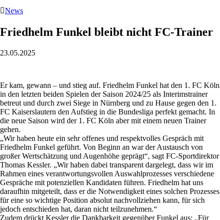

News
Friedhelm Funkel bleibt nicht FC-Trainer
23.05.2025
Er kam, gewann – und stieg auf. Friedhelm Funkel hat den 1. FC Köln
in den letzten beiden Spielen der Saison 2024/25 als Interimstrainer
betreut und durch zwei Siege in Nürnberg und zu Hause gegen den 1.
FC Kaiserslautern den Aufstieg in die Bundesliga perfekt gemacht. In
die neue Saison wird der 1. FC Köln aber mit einem neuen Trainer
gehen.
„Wir haben heute ein sehr offenes und respektvolles Gespräch mit
Friedhelm Funkel geführt. Von Beginn an war der Austausch von
großer Wertschätzung und Augenhöhe geprägt“, sagt FC-Sportdirektor
Thomas Kessler. „Wir haben dabei transparent dargelegt, dass wir im
Rahmen eines verantwortungsvollen Auswahlprozesses verschiedene
Gespräche mit potenziellen Kandidaten führen. Friedhelm hat uns
daraufhin mitgeteilt, dass er die Notwendigkeit eines solchen Prozesses
für eine so wichtige Position absolut nachvollziehen kann, für sich
jedoch entschieden hat, daran nicht teilzunehmen.“
Zudem drückt Kessler die Dankbarkeit gegenüber Funkel aus: „Für