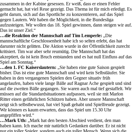
zusammen in der Kabine gesessen. Er weiß, dass er einen Fehler
gemacht hat, hat viel Reue gezeigt. Das Thema ist für mich erledigt. Es
geht darum, sich auf das Sportliche zu konzentrieren, auf das Spiel
gegen Lautern. Wir haben die Möglichkeit, in die Bundesliga
aufzusteigen. Wir wollen das 18. Spiel gewinnen, dann steigen wir auf.
Das ist unser Ziel.“
…die Reaktion der Mannschaft auf Tim Lemperle:
„Die
mannschaftliche Geschlossenheit habe ich so selten erlebt, das hat
darunter nicht gelitten. Die Aktion wurde in der Öffentlichkeit zurecht
kritisiert. Tim war aber sehr reumütig. Die Mannschaft hat das
akzeptiert, da ist kein Bruch entstanden und es hat null Einfluss auf das
Spiel am Sonntag.“
…den 1. FC Kaiserslautern:
„Sie haben eine gute Saison gespielt
bisher. Das ist eine gute Mannschaft und wird kein Selbstläufer. Sie
haben in den vergangenen Spielen den Gegner situativ früh
angelaufen, haben viele lange Bälle auf Ragnar Ache gespielt und sind
auf die zweiten Bälle gegangen. Sie waren auch mal tief gestaffelt. Wir
müssen auf die Standardsituationen aufpassen, weil sie mit Marlon
Ritter einen gefährlichen Schützen haben. Aber unsere Mannschaft
zeigt sich selbstbewusst, hat viel Spaß gehabt und Spielfreude gezeigt.
Wir können es kaum erwarten, dass das Spiel um 15.30 Uhr
angepfiffen wird.“
…Mark Uth:
„Mark hat den besten Abschied verdient, den man
haben kann. Ich mache mir natürlich Gedanken darüber. Er ist nicht
nur ein toller Spieler, sondern auch ein toller Mensch. Wenn sich die