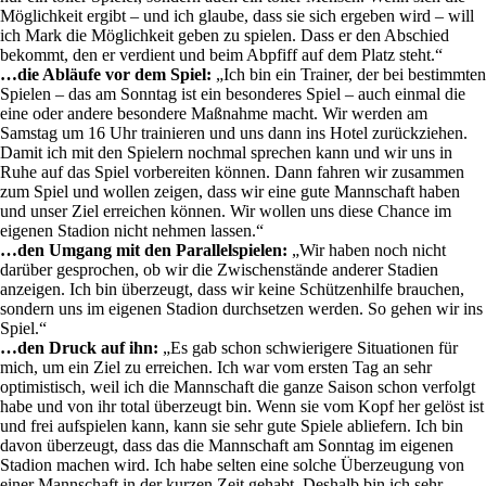
Möglichkeit ergibt – und ich glaube, dass sie sich ergeben wird – will
ich Mark die Möglichkeit geben zu spielen. Dass er den Abschied
bekommt, den er verdient und beim Abpfiff auf dem Platz steht.“
…die Abläufe vor dem Spiel:
„Ich bin ein Trainer, der bei bestimmten
Spielen – das am Sonntag ist ein besonderes Spiel – auch einmal die
eine oder andere besondere Maßnahme macht. Wir werden am
Samstag um 16 Uhr trainieren und uns dann ins Hotel zurückziehen.
Damit ich mit den Spielern nochmal sprechen kann und wir uns in
Ruhe auf das Spiel vorbereiten können. Dann fahren wir zusammen
zum Spiel und wollen zeigen, dass wir eine gute Mannschaft haben
und unser Ziel erreichen können. Wir wollen uns diese Chance im
eigenen Stadion nicht nehmen lassen.“
…den Umgang mit den Parallelspielen:
„Wir haben noch nicht
darüber gesprochen, ob wir die Zwischenstände anderer Stadien
anzeigen. Ich bin überzeugt, dass wir keine Schützenhilfe brauchen,
sondern uns im eigenen Stadion durchsetzen werden. So gehen wir ins
Spiel.“
…den Druck auf ihn:
„Es gab schon schwierigere Situationen für
mich, um ein Ziel zu erreichen. Ich war vom ersten Tag an sehr
optimistisch, weil ich die Mannschaft die ganze Saison schon verfolgt
habe und von ihr total überzeugt bin. Wenn sie vom Kopf her gelöst ist
und frei aufspielen kann, kann sie sehr gute Spiele abliefern. Ich bin
davon überzeugt, dass das die Mannschaft am Sonntag im eigenen
Stadion machen wird. Ich habe selten eine solche Überzeugung von
einer Mannschaft in der kurzen Zeit gehabt. Deshalb bin ich sehr