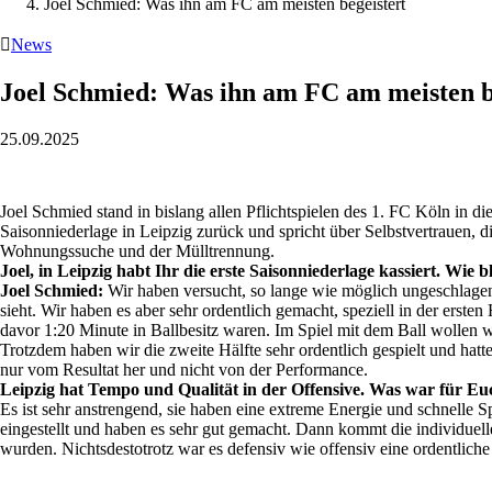
Joel Schmied: Was ihn am FC am meisten begeistert

News
Joel Schmied: Was ihn am FC am meisten b
25.09.2025
Joel Schmied stand in bislang allen Pflichtspielen des 1. FC Köln in die
Saisonniederlage in Leipzig zurück und spricht über Selbstvertrauen,
Wohnungssuche und der Mülltrennung.
Joel, in Leipzig habt Ihr die erste Saisonniederlage kassiert. Wie 
Joel Schmied:
Wir haben versucht, so lange wie möglich ungeschlagen z
sieht. Wir haben es aber sehr ordentlich gemacht, speziell in der erst
davor 1:20 Minute in Ballbesitz waren. Im Spiel mit dem Ball wollen w
Trotzdem haben wir die zweite Hälfte sehr ordentlich gespielt und hat
nur vom Resultat her und nicht von der Performance.
Leipzig hat Tempo und Qualität in der Offensive. Was war für Euc
Es ist sehr anstrengend, sie haben eine extreme Energie und schnelle 
eingestellt und haben es sehr gut gemacht. Dann kommt die individuelle
wurden. Nichtsdestotrotz war es defensiv wie offensiv eine ordentliche