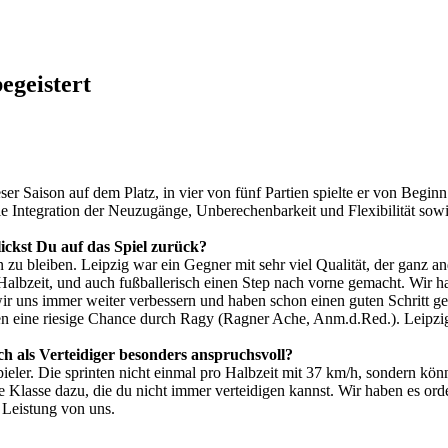
egeistert
ser Saison auf dem Platz, in vier von fünf Partien spielte er von Beginn 
 die Integration der Neuzugänge, Unberechenbarkeit und Flexibilität s
blickst Du auf das Spiel zurück?
u bleiben. Leipzig war ein Gegner mit sehr viel Qualität, der ganz and
en Halbzeit, und auch fußballerisch einen Step nach vorne gemacht. Wir
ir uns immer weiter verbessern und haben schon einen guten Schritt ge
ten eine riesige Chance durch Ragy (Ragner Ache, Anm.d.Red.). Leipzig 
h als Verteidiger besonders anspruchsvoll?
Spieler. Die sprinten nicht einmal pro Halbzeit mit 37 km/h, sondern k
 Klasse dazu, die du nicht immer verteidigen kannst. Wir haben es orden
 Leistung von uns.