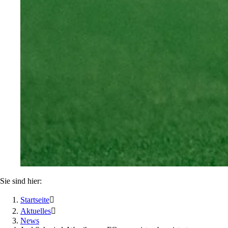
Sie sind hier:
Startseite

Aktuelles

News