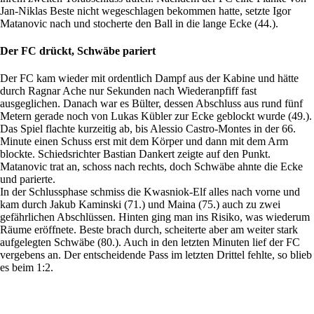
Jan-Niklas Beste nicht wegeschlagen bekommen hatte, setzte Igor
Matanovic nach und stocherte den Ball in die lange Ecke (44.).
Der FC drückt, Schwäbe pariert
Der FC kam wieder mit ordentlich Dampf aus der Kabine und hätte
durch Ragnar Ache nur Sekunden nach Wiederanpfiff fast
ausgeglichen. Danach war es Bülter, dessen Abschluss aus rund fünf
Metern gerade noch von Lukas Kübler zur Ecke geblockt wurde (49.).
Das Spiel flachte kurzeitig ab, bis Alessio Castro-Montes in der 66.
Minute einen Schuss erst mit dem Körper und dann mit dem Arm
blockte. Schiedsrichter Bastian Dankert zeigte auf den Punkt.
Matanovic trat an, schoss nach rechts, doch Schwäbe ahnte die Ecke
und parierte.
In der Schlussphase schmiss die Kwasniok-Elf alles nach vorne und
kam durch Jakub Kaminski (71.) und Maina (75.) auch zu zwei
gefährlichen Abschlüssen. Hinten ging man ins Risiko, was wiederum
Räume eröffnete. Beste brach durch, scheiterte aber am weiter stark
aufgelegten Schwäbe (80.). Auch in den letzten Minuten lief der FC
vergebens an. Der entscheidende Pass im letzten Drittel fehlte, so blieb
es beim 1:2.