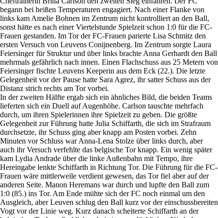
Cheftrainerin Britta Carlson den zweiten Sieg einfahren. Der FC
begann bei heißen Temperaturen engagiert. Nach einer Flanke von
links kam Amelie Bohnen im Zentrum nicht kontrolliert an den Ball,
sonst hätte es nach einer Viertelstunde Spielzeit schon 1:0 für die FC-
Frauen gestanden. Im Tor der FC-Frauen parierte Lisa Schmitz den
ersten Versuch von Leuvens Conijnenberg. Im Zentrum sorgte Laura
Feiersinger für Struktur und über links brachte Anna Gerhardt den Ball
mehrmals gefährlich nach innen. Einen Flachschuss aus 25 Metern von
Feiersinger fischte Leuvens Keeperin aus dem Eck (22.). Die letzte
Gelegenheit vor der Pause hatte Sara Agrez, ihr satter Schuss aus der
Distanz strich rechts am Tor vorbei.
In der zweiten Hälfte ergab sich ein ähnliches Bild, die beiden Teams
lieferten sich ein Duell auf Augenhöhe. Carlson tauschte mehrfach
durch, um ihren Spielerinnen ihre Spielzeit zu geben. Die größte
Gelegenheit zur Führung hatte Julia Schiffarth, die sich im Strafraum
durchsetzte, ihr Schuss ging aber knapp am Posten vorbei. Zehn
Minuten vor Schluss war Anna-Lena Stolze über links durch, aber
auch ihr Versuch verfehlte das belgische Tor knapp. Ein wenig später
kam Lydia Andrade über die linke Außenbahn mit Tempo, ihre
Hereingabe lenkte Schiffarth in Richtung Tor. Die Führung für die FC-
Frauen wäre mittlerweile verdient gewesen, das Tor fiel aber auf der
anderen Seite. Manon Heremans war durch und lupfte den Ball zum
1:0 (85.) ins Tor. Am Ende mühte sich der FC noch einmal um den
Ausgleich, aber Leuven schlug den Ball kurz vor der einschussbereiten
Vogt vor der Linie weg. Kurz danach scheiterte Schiffarth an der