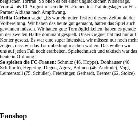
belgischen Torfrau. So blieb es bei einer unglücklichen Niederlage.
Vom 4. bis 10. August reisen die FC-Frauen ins Trainingslager zu FC-
Partner Aldiana nach Ampflwang.
Britta Carlson
sagte: „Es war ein guter Test zu diesem Zeitpunkt der
Vorbereitung. Wir haben das heute gut gemacht, hätten das Spiel auch
gewinnen müssen. Wir hatten gute Tormöglichkeiten, haben es gerade
in der zweiten Hälfte dominant gespielt. Unser Gegner hat fast nur auf
Konter gesetzt. Es war eine super Intensität, wir müssen nur noch mehr
zeigen, dass wir das Tor unbedingt machen wollen. Das wollen wir
uns auf jeden Fall noch erarbeiten. Spieltechnisch und taktisch war das
heute in Ordnung.“
So spielten die FC-Frauen:
Schmitz (46. Hoppe), Donhauser (46.
Schiffarth), Hegering, Degen, Agrez, Bohnen (46. Andrade), Vogt,
Leimenstoll (75. Schüller), Feiersinger, Gerhardt, Bremer (62. Stolze)
Fanshop