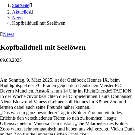
Startseite

Aktuelles

News
Kopfballduell mit Seelöwen

News
Kopfballduell mit Seelöwen
09.03.2025
Am Sonntag, 9. März 2025, ist der Geißbock Hennes IX. beim
Highlightspiel der FC-Frauen gegen den Deutschen Meister FC
Bayern München. Anstoß ist um 14 Uhr im RheinEnergieSTADION.
In der Woche zuvor besuchten die FC-Spielerinnen Laura Donhauser,
Alena Bienz und Vanessa Leimenstoll Hennes im Kölner Zoo und
lernten dabei auch seine Freunde näher kennen.
„Das war ein ganz besonderer Tag im Kölner Zoo und ein tolles
Erlebnis den verschiedenen Tieren so nah zu kommen“, sagte
Offensivspielerin Vanessa Leimenstoll. „Die Mitarbeiter des Kölner
Zoos waren sehr sympathisch und haben uns viel gezeigt. Vielen Dank
an den Zoo für die unvergesslichen Einblicke.“