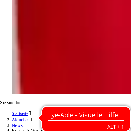
Sie sind hier:
Startseite

Aktuelles

News
Kuss aufs Wappen: Florian Kainz im FC-Podcast