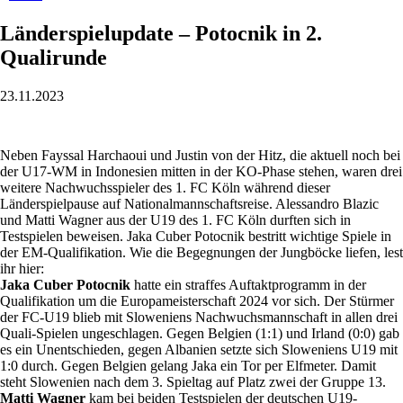
Länderspielupdate – Potocnik in 2.
Qualirunde
23.11.2023
Neben Fayssal Harchaoui und Justin von der Hitz, die aktuell noch bei
der U17-WM in Indonesien mitten in der KO-Phase stehen, waren drei
weitere Nachwuchsspieler des 1. FC Köln während dieser
Länderspielpause auf Nationalmannschaftsreise. Alessandro Blazic
und Matti Wagner aus der U19 des 1. FC Köln durften sich in
Testspielen beweisen. Jaka Cuber Potocnik bestritt wichtige Spiele in
der EM-Qualifikation. Wie die Begegnungen der Jungböcke liefen, lest
ihr hier:
Jaka Cuber Potocnik
hatte ein straffes Auftaktprogramm in der
Qualifikation um die Europameisterschaft 2024 vor sich. Der Stürmer
der FC-U19 blieb mit Sloweniens Nachwuchsmannschaft in allen drei
Quali-Spielen ungeschlagen. Gegen Belgien (1:1) und Irland (0:0) gab
es ein Unentschieden, gegen Albanien setzte sich Sloweniens U19 mit
1:0 durch. Gegen Belgien gelang Jaka ein Tor per Elfmeter. Damit
steht Slowenien nach dem 3. Spieltag auf Platz zwei der Gruppe 13.
Matti Wagner
kam bei beiden Testspielen der deutschen U19-