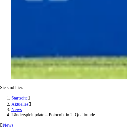
Sie sind hier:
Startseite

Aktuelles

News
Länderspielupdate – Potocnik in 2. Qualirunde

News