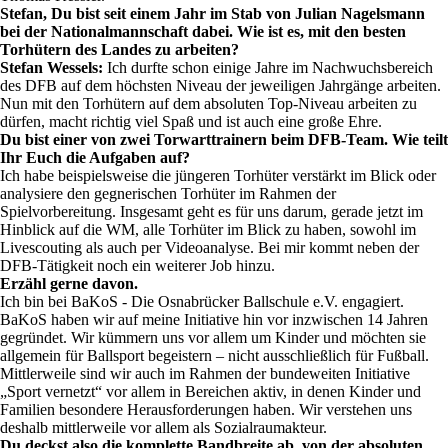
Stefan, Du bist seit einem Jahr im Stab von Julian Nagelsmann
bei der Nationalmannschaft dabei. Wie ist es, mit den besten
Torhütern des Landes zu arbeiten?
Stefan Wessels:
Ich durfte schon einige Jahre im Nachwuchsbereich
des DFB auf dem höchsten Niveau der jeweiligen Jahrgänge arbeiten.
Nun mit den Torhütern auf dem absoluten Top-Niveau arbeiten zu
dürfen, macht richtig viel Spaß und ist auch eine große Ehre.
Du bist einer von zwei Torwarttrainern beim DFB-Team. Wie teilt
Ihr Euch die Aufgaben auf?
Ich habe beispielsweise die jüngeren Torhüter verstärkt im Blick oder
analysiere den gegnerischen Torhüter im Rahmen der
Spielvorbereitung. Insgesamt geht es für uns darum, gerade jetzt im
Hinblick auf die WM, alle Torhüter im Blick zu haben, sowohl im
Livescouting als auch per Videoanalyse. Bei mir kommt neben der
DFB-Tätigkeit noch ein weiterer Job hinzu.
Erzähl gerne davon.
Ich bin bei BaKoS - Die Osnabrücker Ballschule e.V. engagiert.
BaKoS haben wir auf meine Initiative hin vor inzwischen 14 Jahren
gegründet. Wir kümmern uns vor allem um Kinder und möchten sie
allgemein für Ballsport begeistern – nicht ausschließlich für Fußball.
Mittlerweile sind wir auch im Rahmen der bundeweiten Initiative
„Sport vernetzt“ vor allem in Bereichen aktiv, in denen Kinder und
Familien besondere Herausforderungen haben. Wir verstehen uns
deshalb mittlerweile vor allem als Sozialraumakteur.
Du deckst also die komplette Bandbreite ab, von der absoluten