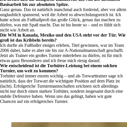
Basisarbeit bis zur absoluten Spitze.
Ganz genau. Das ist natürlich manchmal auch fordernd, aber vor allem
unglaublich spannend, weil die Arbeit so abwechslungsreich ist. Ich
hatte schon als Fußballprofi das große Glück, genau das machen zu
dürfen, was mir Spaß macht. Das ist bis heute so – und es fühlt sich
nicht wie Arbeit an.
Die WM in Kanada, Mexiko und den USA steht vor der Tür. Wie
groß ist das Kribbeln bereits?
Ich durfte als Fußballer einiges erleben, Titel gewinnen, war im Team
2006 dabei, habe es aber nie bis zur A-Nationalmannschaft geschafft.
Jetzt als Trainer ein großes Turnier miterleben zu dürfen, ist für mich
etwas ganz Besonderes und ich freue mich riesig darauf.
Wie entscheidend ist die Torhüter-Leistung bei einem solchen
Turnier, um weit zu kommen?
Torhüter sind immer enorm wichtig – und als Torwarttrainer sage ich
natürlich, dass der Torwart die wichtigste Position auf dem Platz ist
(lacht). Erfolgreiche Turniermannschaften zeichnen sich allerdings
nicht nur durch einen starken Torhüter, sondern insgesamt durch eine
stabile Defensive haben. Wenn uns das gelingt, haben wir gute
Chancen auf ein erfolgreiches Turnier.