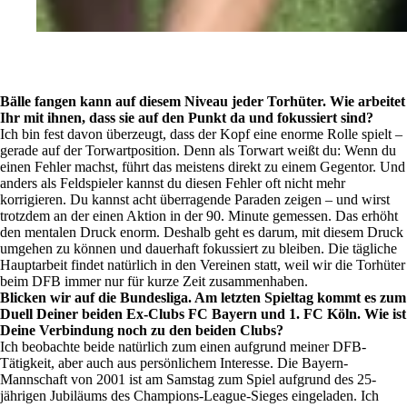
Bälle fangen kann auf diesem Niveau jeder Torhüter. Wie arbeitet
Ihr mit ihnen, dass sie auf den Punkt da und fokussiert sind?
Ich bin fest davon überzeugt, dass der Kopf eine enorme Rolle spielt –
gerade auf der Torwartposition. Denn als Torwart weißt du: Wenn du
einen Fehler machst, führt das meistens direkt zu einem Gegentor. Und
anders als Feldspieler kannst du diesen Fehler oft nicht mehr
korrigieren. Du kannst acht überragende Paraden zeigen – und wirst
trotzdem an der einen Aktion in der 90. Minute gemessen. Das erhöht
den mentalen Druck enorm. Deshalb geht es darum, mit diesem Druck
umgehen zu können und dauerhaft fokussiert zu bleiben. Die tägliche
Hauptarbeit findet natürlich in den Vereinen statt, weil wir die Torhüter
beim DFB immer nur für kurze Zeit zusammenhaben.
Blicken wir auf die Bundesliga. Am letzten Spieltag kommt es zum
Duell Deiner beiden Ex-Clubs FC Bayern und 1. FC Köln. Wie ist
Deine Verbindung noch zu den beiden Clubs?
Ich beobachte beide natürlich zum einen aufgrund meiner DFB-
Tätigkeit, aber auch aus persönlichem Interesse. Die Bayern-
Mannschaft von 2001 ist am Samstag zum Spiel aufgrund des 25-
jährigen Jubiläums des Champions-League-Sieges eingeladen. Ich