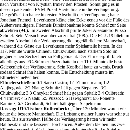
nach Vorarbeit von Krystian Irmiev den Pfosten. Somit ging es in
diesem packenden FVM-Pokal-Viertelfinale in die Verlängerung.
Die größte Torchance im ersten Abschnitt der Verlängerung hatte
Jonathan Friemel. Leverkusen klärte eine Ecke genau vor die Füße des
Außenverteidigers. Friemels Direktabnahme konnte Schrief zur Seite
abwehren (94.). Im zweiten Abschnitt prüfte Joker Alessandro Puzzo
Schrief. Sein Versuch war aber zu zentral (108.). Die FC-U19 blieb im
zweiten Abschnitt der Verlängerung die torgefährlichere Mannschaft,
während die Gäste aus Leverkusen mehr Spielanteile hatten. In der
117. Minute wurde Chinedu Chukwukelu nach starkem Solo im
gegnerischen Sechzehner zu Fall gebracht. Der Elfmeterpfiff blieb
allerdings aus. FC-Stürmer Puzzo hatte in der 119. Minute die beste
Gelegenheit der Verlängerung. Sein Kopfball hatte zu wenig Druck,
sodass Schrief ihn halten konnte. Die Entscheidung musste im
Elfmeterschießen her.
Elfmeterschießen:
0:1 Sarco Castro; 1:1 Zimmermann; 1:2
Alajbegovic; 2:2 Niang; Schmitz hält gegen Stepanov; 3:2
Chukwukelu; 3:3 Oneyka; Schrief hält gegen Spitali; 3:4 Culbreath;
4:4 Irmiev; 4:5 Natali; 5:5 Puzzo; 5:6 Hawighorst; 6:6 Ponente-
Ramirez; 6:7 Gernhardt; Schrief hält gegen Stapelmann
Das sagt U19-Trainer Ruthenbeck:
„Über 120 Minuten waren wir
heute die bessere Mannschaft. Die Leistung meiner Jungs war sehr gut
heute. Bis zur zweiten Hälfte der Verlängerung hatten wir mehr
Ballbesitz und die besseren Torchancen. Außerdem bleiben uns zwei
Elfmeter verwehrt. Wir haben es dann nicht geschafft, das Spiel zu