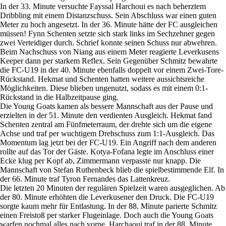
In der 33. Minute versuchte Fayssal Harchoui es nach beherztem
Dribbling mit einem Distanzschuss. Sein Abschluss war einen guten
Meter zu hoch angesetzt. In der 36. Minute hätte der FC ausgleichen
müssen! Fynn Schenten setzte sich stark links im Sechzehner gegen
zwei Verteidiger durch. Schrief konnte seinen Schuss nur abwehren.
Beim Nachschuss von Niang aus einem Meter reagierte Leverkusens
Keeper dann per starkem Reflex. Sein Gegenüber Schmitz bewahrte
die FC-U19 in der 40. Minute ebenfalls doppelt vor einem Zwei-Tore-
Rückstand. Hekmat und Schenten hatten weitere aussichtsreiche
Möglichkeiten. Diese blieben ungenutzt, sodass es mit einem 0:1-
Rückstand in die Halbzeitpause ging.
Die Young Goats kamen als bessere Mannschaft aus der Pause und
erzielten in der 51. Minute den verdienten Ausgleich. Hekmat fand
Schenten zentral am Fünfmeterraum, der drehte sich um die eigene
Achse und traf per wuchtigem Drehschuss zum 1:1-Ausgleich. Das
Momentum lag jetzt bei der FC-U19. Ein Angriff nach dem anderen
rollte auf das Tor der Gäste. Kotya-Fofana legte im Anschluss einer
Ecke klug per Kopf ab, Zimmermann verpasste nur knapp. Die
Mannschaft von Stefan Ruthenbeck blieb die spielbestimmende Elf. In
der 66. Minute traf Tyron Fernandes das Lattenkreuz.
Die letzten 20 Minuten der regulären Spielzeit waren ausgeglichen. Ab
der 80. Minute erhöhten die Leverkusener den Druck. Die FC-U19
sorgte kaum mehr für Entlastung. In der 88. Minute parierte Schmitz
einen Freistoß per starker Flugeinlage. Doch auch die Young Goats
warfen nochmal alles nach vorne. Harchaoui traf in der 88. Minute