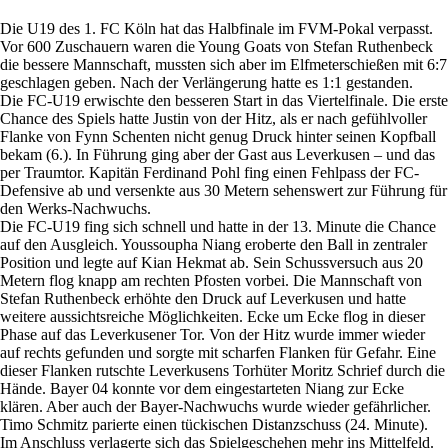
Die U19 des 1. FC Köln hat das Halbfinale im FVM-Pokal verpasst.
Vor 600 Zuschauern waren die Young Goats von Stefan Ruthenbeck
die bessere Mannschaft, mussten sich aber im Elfmeterschießen mit 6:7
geschlagen geben. Nach der Verlängerung hatte es 1:1 gestanden.
Die FC-U19 erwischte den besseren Start in das Viertelfinale. Die erste
Chance des Spiels hatte Justin von der Hitz, als er nach gefühlvoller
Flanke von Fynn Schenten nicht genug Druck hinter seinen Kopfball
bekam (6.). In Führung ging aber der Gast aus Leverkusen – und das
per Traumtor. Kapitän Ferdinand Pohl fing einen Fehlpass der FC-
Defensive ab und versenkte aus 30 Metern sehenswert zur Führung für
den Werks-Nachwuchs.
Die FC-U19 fing sich schnell und hatte in der 13. Minute die Chance
auf den Ausgleich. Youssoupha Niang eroberte den Ball in zentraler
Position und legte auf Kian Hekmat ab. Sein Schussversuch aus 20
Metern flog knapp am rechten Pfosten vorbei. Die Mannschaft von
Stefan Ruthenbeck erhöhte den Druck auf Leverkusen und hatte
weitere aussichtsreiche Möglichkeiten. Ecke um Ecke flog in dieser
Phase auf das Leverkusener Tor. Von der Hitz wurde immer wieder
auf rechts gefunden und sorgte mit scharfen Flanken für Gefahr. Eine
dieser Flanken rutschte Leverkusens Torhüter Moritz Schrief durch die
Hände. Bayer 04 konnte vor dem eingestarteten Niang zur Ecke
klären. Aber auch der Bayer-Nachwuchs wurde wieder gefährlicher.
Timo Schmitz parierte einen tückischen Distanzschuss (24. Minute).
Im Anschluss verlagerte sich das Spielgeschehen mehr ins Mittelfeld.