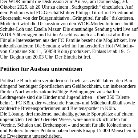
Der WDR nimmt die Diskussion zum Anlass, am Donnerstag, 30.
Oktober 2025, ab 20 Uhr zu einem „Stadtgespräch“ einzuladen. Auf
dem Podium wird FC-Geschäftsführer Philipp Türoff mit Friedmund
Skorzenski von der Bürgerinitiative „Grüngürtel für alle“ diskutieren.
Moderiert wird die Diskussion von den WDR-Moderatorinnen Judith
Schulte-Loh und Estella Mazur. Die einstündige Sendung wird live auf
WDR 5 übertragen und ist im Anschluss auch als Podcast abrufbar.
Für alle Interessierten aus der FC-Familie besteht die Möglichkeit, live
mitzudiskutieren: Die Sendung wird im Junkersdorfer Hof (Wilhelm-
von-Capitaine-Str. 11, 50858 Köln) produziert, Einlass ist ab 19.15
Uhr, Beginn um 20.03 Uhr. Der Eintritt ist frei.
Petition für Ausbau unterstützen
Politische Blockaden verhindern seit mehr als zwölf Jahren den Bau
dringend benötigter Sportflächen am Geißbockheim, um insbesondere
für den Nachwuchs zukunftsfähige Bedingungen zu schaffen.
Leidtragende sind die Kinder und Jugendlichen – über 350 Talente
beim 1. FC Köln, der wachsende Frauen- und Mädchenfußball sowie
zahlreiche Breitensportlerinnen und Breitensportler in Köln.
Die Lösung, drei moderne, nachhaltig gebaute Sportplätze auf einem
ungenutzten Teil der Gleueler Wiese, wäre ausdrücklich offen für
Vereine, Schulen und Breitensport – und somit für alle Kölnerinnen
und Kölner. In einer Petition haben bereits knapp 15.000 Menschen für
die Erweiterung unterschrieben.