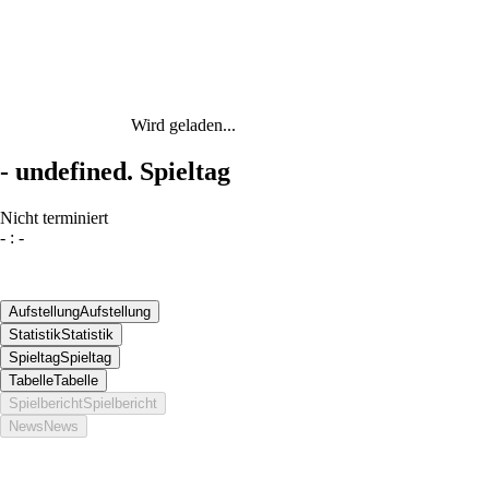
Wird geladen...
-
undefined. Spieltag
Nicht terminiert
-
:
-
Aufstellung
Aufstellung
Statistik
Statistik
Spieltag
Spieltag
Tabelle
Tabelle
Spielbericht
Spielbericht
News
News