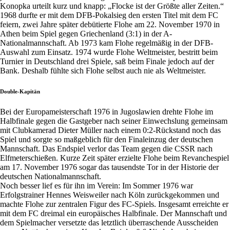
Konopka urteilt kurz und knapp: „Flocke ist der Größte aller Zeiten.“
1968 durfte er mit dem DFB-Pokalsieg den ersten Titel mit dem FC
feiern, zwei Jahre später debütierte Flohe am 22. November 1970 in
Athen beim Spiel gegen Griechenland (3:1) in der A-
Nationalmannschaft. Ab 1973 kam Flohe regelmäßig in der DFB-
Auswahl zum Einsatz. 1974 wurde Flohe Weltmeister, bestritt beim
Turnier in Deutschland drei Spiele, saß beim Finale jedoch auf der
Bank. Deshalb fühlte sich Flohe selbst auch nie als Weltmeister.
Double-Kapitän
Bei der Europameisterschaft 1976 in Jugoslawien drehte Flohe im
Halbfinale gegen die Gastgeber nach seiner Einwechslung gemeinsam
mit Clubkamerad Dieter Müller nach einem 0:2-Rückstand noch das
Spiel und sorgte so maßgeblich für den Finaleinzug der deutschen
Mannschaft. Das Endspiel verlor das Team gegen die CSSR nach
Elfmeterschießen. Kurze Zeit später erzielte Flohe beim Revanchespiel
am 17. November 1976 sogar das tausendste Tor in der Historie der
deutschen Nationalmannschaft.
Noch besser lief es für ihn im Verein: Im Sommer 1976 war
Erfolgstrainer Hennes Weisweiler nach Köln zurückgekommen und
machte Flohe zur zentralen Figur des FC-Spiels. Insgesamt erreichte er
mit dem FC dreimal ein europäisches Halbfinale. Der Mannschaft und
dem Spielmacher versetzte das letztlich überraschende Ausscheiden