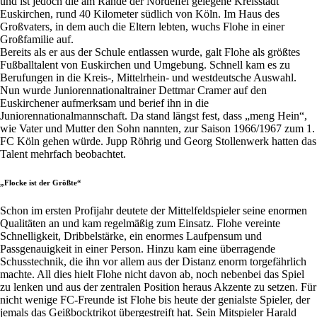
und ist jedoch die am Rande der Nordeifel gelegene Kreisstadt
Euskirchen, rund 40 Kilometer südlich von Köln. Im Haus des
Großvaters, in dem auch die Eltern lebten, wuchs Flohe in einer
Großfamilie auf.
Bereits als er aus der Schule entlassen wurde, galt Flohe als größtes
Fußballtalent von Euskirchen und Umgebung. Schnell kam es zu
Berufungen in die Kreis-, Mittelrhein- und westdeutsche Auswahl.
Nun wurde Juniorennationaltrainer Dettmar Cramer auf den
Euskirchener aufmerksam und berief ihn in die
Juniorennationalmannschaft. Da stand längst fest, dass „meng Hein“,
wie Vater und Mutter den Sohn nannten, zur Saison 1966/1967 zum 1.
FC Köln gehen würde. Jupp Röhrig und Georg Stollenwerk hatten das
Talent mehrfach beobachtet.
„
Flocke ist der Größte“
Schon im ersten Profijahr deutete der Mittelfeldspieler seine enormen
Qualitäten an und kam regelmäßig zum Einsatz. Flohe vereinte
Schnelligkeit, Dribbelstärke, ein enormes Laufpensum und
Passgenauigkeit in einer Person. Hinzu kam eine überragende
Schusstechnik, die ihn vor allem aus der Distanz enorm torgefährlich
machte. All dies hielt Flohe nicht davon ab, noch nebenbei das Spiel
zu lenken und aus der zentralen Position heraus Akzente zu setzen. Für
nicht wenige FC-Freunde ist Flohe bis heute der genialste Spieler, der
jemals das Geißbocktrikot übergestreift hat. Sein Mitspieler Harald