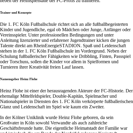
neben der Heimspielstätte der FC-Profis zu trainieren.
Trainer und Konzepte
Die 1. FC Köln Fußballschule richtet sich an alle fußballbegeisterten
Kinder und Jugendliche, egal ob Mädchen oder Junge, Anfänger oder
Vereinsspieler. Unter professionellen Bedingungen und unter
Anleitung lizenzierter und erfahrener Jugendtrainer kicken die jungen
Talente direkt am RheinEnergieSTADION. Spaß und Leidenschaft
stehen in der 1. FC Köln Fußballschule im Vordergrund. Neben der
Schulung fußballerischer Fähigkeiten wie Dribbling, Finten, Passspiel
oder Torschuss, sollen die Kinder vor allem in Spielformen und
Turnieren ihrer Kreativität freien Lauf lassen.
Namensgeber Heinz Flohe
Heinz Flohe ist einer der herausragenden Akteure der FC-Historie. Der
ehemalige Mittelfeldspieler, Double-Kapitän, Spielmacher und
Nationalspieler in Diensten des 1. FC Köln verkörperte fußballerischen
Glanz und Leidenschaft im Spiel wie kaum ein Zweiter.
In der Kölner Uniklinik wurde Heinz Flohe geboren, da sein
Großvater in Köln sowohl Verwandte als auch zahlreiche
Geschäftsfreunde hatte. Die eigentliche Heimatstadt der Familie war