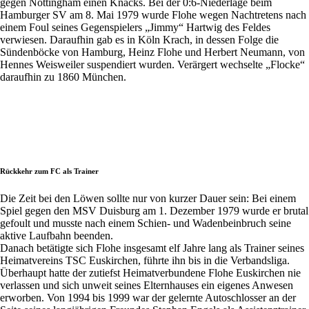
gegen Nottingham einen Knacks. Bei der 0:6-Niederlage beim
Hamburger SV am 8. Mai 1979 wurde Flohe wegen Nachtretens nach
einem Foul seines Gegenspielers „Jimmy“ Hartwig des Feldes
verwiesen. Daraufhin gab es in Köln Krach, in dessen Folge die
Sündenböcke von Hamburg, Heinz Flohe und Herbert Neumann, von
Hennes Weisweiler suspendiert wurden. Verärgert wechselte „Flocke“
daraufhin zu 1860 München.
Rückkehr zum FC als Trainer
Die Zeit bei den Löwen sollte nur von kurzer Dauer sein: Bei einem
Spiel gegen den MSV Duisburg am 1. Dezember 1979 wurde er brutal
gefoult und musste nach einem Schien- und Wadenbeinbruch seine
aktive Laufbahn beenden.
Danach betätigte sich Flohe insgesamt elf Jahre lang als Trainer seines
Heimatvereins TSC Euskirchen, führte ihn bis in die Verbandsliga.
Überhaupt hatte der zutiefst Heimatverbundene Flohe Euskirchen nie
verlassen und sich unweit seines Elternhauses ein eigenes Anwesen
erworben. Von 1994 bis 1999 war der gelernte Autoschlosser an der