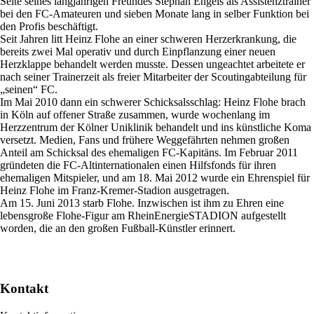
Seite seines langjährigen Freundes Stephan Engels als Assistenztrainer
bei den FC-Amateuren und sieben Monate lang in selber Funktion bei
den Profis beschäftigt.
Seit Jahren litt Heinz Flohe an einer schweren Herzerkrankung, die
bereits zwei Mal operativ und durch Einpflanzung einer neuen
Herzklappe behandelt werden musste. Dessen ungeachtet arbeitete er
nach seiner Trainerzeit als freier Mitarbeiter der Scoutingabteilung für
„seinen“ FC.
Im Mai 2010 dann ein schwerer Schicksalsschlag: Heinz Flohe brach
in Köln auf offener Straße zusammen, wurde wochenlang im
Herzzentrum der Kölner Uniklinik behandelt und ins künstliche Koma
versetzt. Medien, Fans und frühere Weggefährten nehmen großen
Anteil am Schicksal des ehemaligen FC-Kapitäns. Im Februar 2011
gründeten die FC-Altinternationalen einen Hilfsfonds für ihren
ehemaligen Mitspieler, und am 18. Mai 2012 wurde ein Ehrenspiel für
Heinz Flohe im Franz-Kremer-Stadion ausgetragen.
Am 15. Juni 2013 starb Flohe. Inzwischen ist ihm zu Ehren eine
lebensgroße Flohe-Figur am RheinEnergieSTADION aufgestellt
worden, die an den großen Fußball-Künstler erinnert.
Kontakt