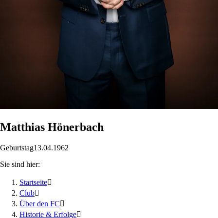
Matthias
Hönerbach
Geburtstag
13.04.1962
Sie sind hier:
Startseite

Club

Über den FC

Historie & Erfolge
