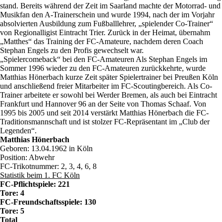
stand. Bereits während der Zeit im Saarland machte der Motorrad- und
Musikfan den A-Trainerschein und wurde 1994, nach der im Vorjahr
absolvierten Ausbildung zum Fußballlehrer, „spielender Co-Trainer“
von Regionalligist Eintracht Trier. Zurück in der Heimat, übernahm
„Matthes“ das Training der FC-Amateure, nachdem deren Coach
Stephan Engels zu den Profis gewechselt war.
„Spielercomeback“ bei den FC-Amateuren Als Stephan Engels im
Sommer 1996 wieder zu den FC-Amateuren zurückkehrte, wurde
Matthias Hönerbach kurze Zeit später Spielertrainer bei Preußen Köln
und anschließend freier Mitarbeiter im FC-Scoutingbereich. Als Co-
Trainer arbeitete er sowohl bei Werder Bremen, als auch bei Eintracht
Frankfurt und Hannover 96 an der Seite von Thomas Schaaf. Von
1995 bis 2005 und seit 2014 verstärkt Matthias Hönerbach die FC-
Traditionsmannschaft und ist stolzer FC-Repräsentant im „Club der
Legenden“.
Matthias Hönerbach
Geboren: 13.04.1962 in Köln
Position: Abwehr
FC-Trikotnummer: 2, 3, 4, 6, 8
Statistik beim 1. FC Köln
FC-Pflichtspiele: 221
Tore: 4
FC-Freundschaftsspiele: 130
Tore: 5
Total