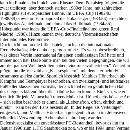
kam im Finale jedoch nicht zum Einsatz. Dem Pokalsieg folgten die
zwar titellosen, aber dennoch starken 1980er Jahre, mit zahlreichen
Highlights auf europäischer Bühne. Im UEFA-Cup (1982/83,
1988/89) sowie im Europapokal der Pokalsieger (1983/84) erreichte er
jeweils das Achtelfinale und einmal das Halbfinale (1984/85).
Höhepunkt war indes die UEFA-Cup-Finalteilnahme gegen Real
Madrid (1986). Hinzu kamen zwei deutsche Vizemeisterschaften.
Internationales Renommee
Doch nicht nur an die Pflichtspiele, auch an die internationalen
Freundschaftsspiele denkt er gerne zurück: „Es war unbeschreiblich,
was dieser Verein international für einen erstklassigen Ruf hatte und
immer noch hat. Das konnte man bei den vielen Begegnungen, die wir
auf der ganzen Welt bestritten haben, eindrucksvoll erleben.“ Weiterhin
prägte ihn die Vielzahl an „Klassespielern“, mit denen er beim FC
zusammenspielen durfte. Sportlich lässt sich Matthias Hönerbach als
Kämpfer und Teamplayer beschreiben, ein zweikampf- und laufstarker
Fußballer klassischen Formats, der auch mal einen gefährlichen Ball
des Gegners klärend über die Tribüne hauen konnte. Ein Typ, wie er
letztlich für jede Mannschaft unverzichtbar ist. Hönerbachs kölsche Art
– sich selbst beschrieb er einmal als „Lebensfroh, offen, ehrlich und
direkt“ - kam bei den Fans bestens an. In der Regel als Verteidiger
eingesetzt, fand Matthias Hönerbach gelegentlich auch im defensiven
Mittelfeld Verwendung. Achteinhalb Jahre lang war der
Defensivspezialist ein zuverlässiger FC-Bestandteil, bevor es ihn im
Januar 1990 zum 1. FC Saarbrücken zog, wo er bis 1994 unter Vertrag