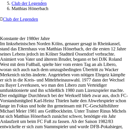
Club der Legenden
Matthias Hönerbach

Club der Legenden
Konstante der 1980er Jahre
Im linksrheinischen Norden Kölns, genauer gesagt in Rheinkassel,
stand das Elternhaus von Matthias Hönerbach, der die ersten 12 Jahre
seines Lebens jedoch im Kölner Stadtteil Ossendorf verbrachte.
Animiert von Vater und älterem Bruder, begann er bei DJK Roland
West mit dem Fußball, spielte hier vom ersten Tag an als Libero,
woran sich auch nach dem umzugsbedingten Übertritt zu Wacker
Merkenich nichts änderte. Angetrieben vom nötigen Ehrgeiz kämpfte
er sich in die Kreis- und Mittelrheinauswahl. 1977 dann der Wechsel
zu Bayer Leverkusen, wo man den Libero zum Verteidiger
umfunktionierte und ihn schließlich 1980 zum Lizenzspieler machte.
Der endgültige Durchbruch bei der Werkself blieb zwar aus, doch FC-
Vorstandsmitglied Karl-Heinz Thielen hatte den Abwehrspieler schon
lange im Fokus und holte ihn gemeinsam mit FC-Geschäftsführer
Michael Meier 1981 ans Geißbockheim. Unter Trainer Rinus Michels
tat sich Matthias Hönerbach zunächst schwer, benötigte ein Jahr
Anlaufzeit um beim FC Fuß zu fassen. Ab der Saison 1982/83
entwickelte er sich zum Stammspieler und wurde DFB-Pokalsieger,