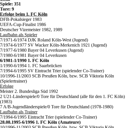
Spiele: 351
Tore: 9
Erfolge beim 1. FC Köln
DFB-Pokalsieger 1983
UEFA-Cup-Finalist 1986
Deutscher Vizemeister 1982, 1989
Laufbahn als Spieler
7/1971-6/1974 DJK Roland Köln-West (Jugend)
7/1974-6/1977 SV Wacker Köln-Merkenich 1921 (Jugend)
7/1977-6/1980 Bayer 04 Leverkusen (Jugend)
7/1980-6/1981 Bayer 04 Leverkusen
6/1981-1/1990 1. FC Köln
1/1990-6/1994 1. FC Saarbrücken
7/1994-6/1995 SV Eintracht Trier (spielender Co-Trainer)
10/1996-11/2003 SCB Preußen Köln, bzw. SCB Viktoria Köln
(Spielertrainer)
Erfolge
Meister 2. Bundesliga Süd 1992
2 U21-Länderspiele/0 Tore für Deutschland (alle für den 1. FC Köln)
(1983)
7 A/B-Jugendländerspiele/0 Tore für Deutschland (1978-1980)
Laufbahn als Trainer
7/1994-6/1995 Eintracht Trier (spielender Co-Trainer)
28.08.1995-6/1996 1. FC Köln (Amateure)
10/1996-11/2003 SCB Preußen Köln, bzw. SCB Viktoria Köln